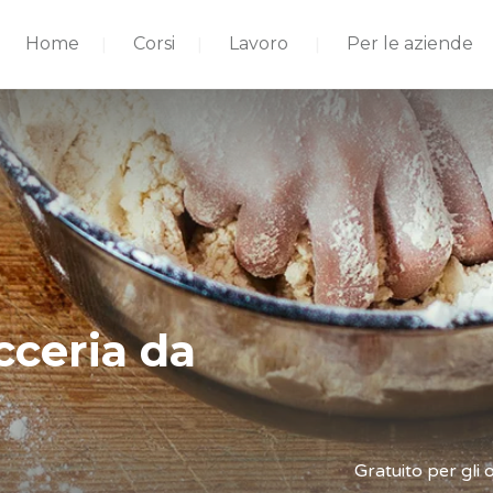
Home
Corsi
Lavoro
Per le aziende
cceria da