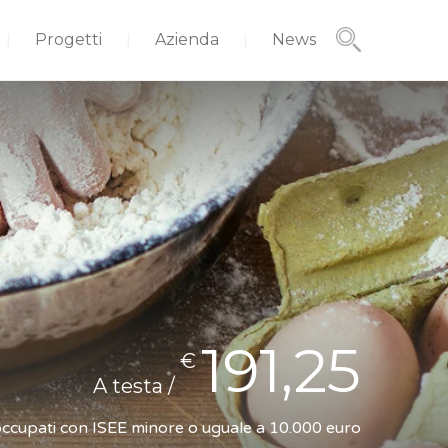
Progetti
Azienda
News
191,25
€
A testa /