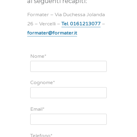
ai seguenti recapiti:
Formater – Via Duchessa Jolanda
26 – Vercelli –
Tel. 0161213077
–
formater@formater.it
Nome*
Cognome*
Email*
Telefono*