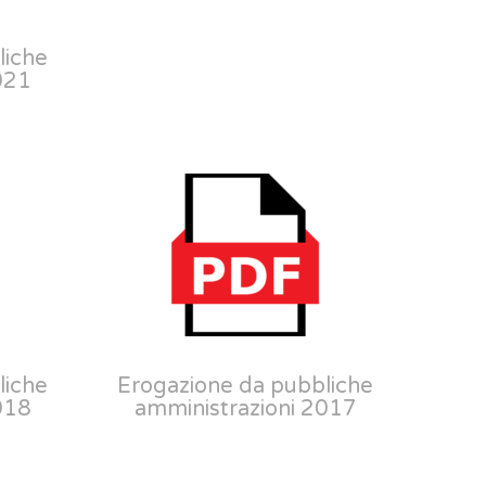
liche
021
liche
Erogazione da pubbliche
018
amministrazioni 2017