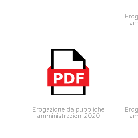
Erog
am
Erogazione da pubbliche
Erog
amministrazioni 2020
am