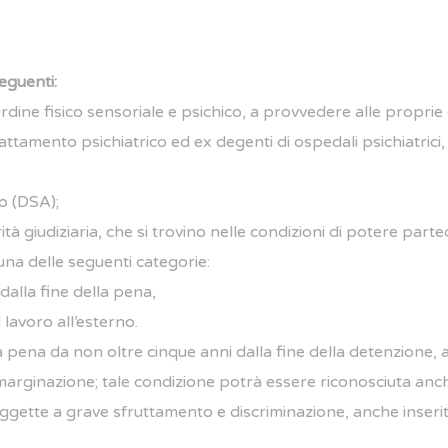
eguenti:
 ordine fisico sensoriale e psichico, a provvedere alle propr
 trattamento psichiatrico ed ex degenti di ospedali psichiatric
to (DSA);
à giudiziaria, che si trovino nelle condizioni di potere parte
 una delle seguenti categorie:
dalla fine della pena,
 lavoro all’esterno.
pena da non oltre cinque anni dalla fine della detenzione, ai
e emarginazione; tale condizione potrà essere riconosciuta a
oggette a grave sfruttamento e discriminazione, anche inseri